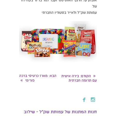
אובחן על הרצף האוטיסטי ועבר לגור בדיור בקהילה
של
עמותת שק''ל ולאייר בסטודיו החברתי
«
הבא
: מארז כרטיסי ברכה
הקודם
: בירה אישית
»
עם תרומה חברתית
פורימי


חנות המתנות של עמותת שק״ל - שילוב