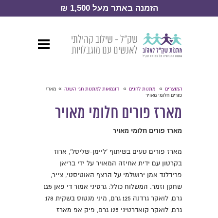
הזמנה באתר מעל 1,500 ₪
שק״ל - שילוב קהילתי
לאנשים עם מוגבלויות
»
»
»
המוצרים
מתנות לחגים
דוגמאות למתנות חגי השנה
מארז
פורים חלומי מאויר
מארז פורים חלומי מאויר
מארז פורים חלומי מאויר
מארז פורים טעים בשיתוף 'ליימן-שליסל', ארוז
בקרטון עם ידית אחיזה המאויר על ידי בריאן
פרידלנד אמן ירושלמי על הרצף האוטיסטי, צייר,
שחקן וזמר. המשלוח כולל: גרסיני אמור די פאן 125
גרם, לואקר גרדנה 125 גרם, מיני מנטוס בשקית 178
גרם, לואקר קואדרטיני 125 גרם, פיק אפ מארז