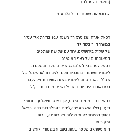
(תואמים למגילה)
4 דוגמאות שונות | גודל 6X6 ס"מ
רפאל אנדה (31) מתגורר משנת 2017 בדירת אלי עמיר
במערך דיור בקהילה
של שק"ל בירושלים, יחד עם שלושה שותפים
המאובחנים על רצף האוטיזם.
רפאל למד בביה"ס 'מרכז שיקום נוער' ובמסגרת
לימודיו השתתף בתוכנית הכנה לעבודה "18 פלוס" של
שק"ל. לאחר סיום לימודיו בשנת 2014 התחיל לעבוד
בסדנאות היצרניות במפעל השיקומי בבית שק"ל.
רפאל בחור מופנם ושקט, אך כאשר נשאל על תחומי
העניין שלו הוא מספר עליהם בהתלהבות רבה. רפאל
נמשך במיוחד לציור וצילום ויצירותיו עשירות
ומקוריות.
הוא משתלב מספר שעות בשבוע בסטודיו לעיצוב