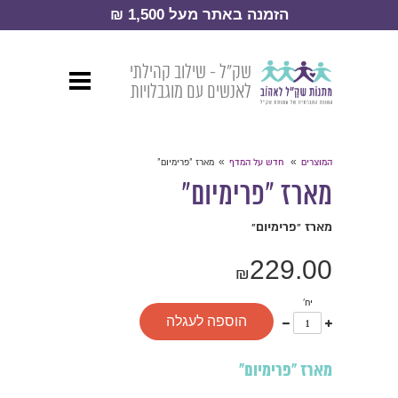
הזמנה באתר מעל 1,500 ₪
שק״ל - שילוב קהילתי
לאנשים עם מוגבלויות
»
»
המוצרים
חדש על המדף
מארז "פרימיום"
מארז "פרימיום"
מארז "פרימיום"
229.00
₪
יח'
עוד
פחות
הוספה לעגלה
אחד
אחד
מארז "פרימיום"