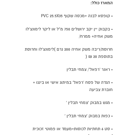
המארז כולל:
• קופסא לבנה +מכסה שקוף PVC 25.5X35
• בקבוק יין יקב ירושלים 750 מ"ל או ליקר לימונצ'לו
משק אחיה+ ממרח/
חרוסת/ריבה משק אחיה 200 גרם )לימונצ'לו וחרוסת
בתוספת 20 ₪ (
• ראנר 'רפאל'/ צמחי תבלין
• הגדה של פסח 'רפאל' במיתוג אישי או בינגו +
חוברת צביעה
• מגש במבוק 'צמחי תבלין '
• כפות במבוק 'צמחי תבלין '
• סט 6 תחתיות לכוסות+מעמד או פמוטי זכוכית