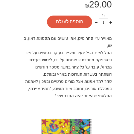
29.00
₪
יח'
עוד
פחות
הוספה לעגלה
אחד
אחד
מאוייר ע"י סהר פיק, אמן טושים עם תסמונת דאון, בן
52,
החל לצייר בגיל צעיר ומצייר בעיקר בטושים על נייר
ובטכניקה מיוחדת שפותחה על ידו, ליטוש בעזרת
מכחול, עובד על כל ציור במשך מספר חודשים,
השתתף בעשרות תערוכות בארץ ובעולם.
סהר למד אמנות אצל מורים פרטיים ובמכון לאמנות
במכללת אורנים, וחובב ציור מושבע "תמיד ציירתי,
החלטתי שהציור יהיה החבר שלי"