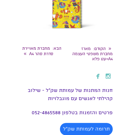
«
הבא
: מחברת מאויירת
הקודם
: מארז
»
מחברת משפטי העצמה
סדרת סהר A4
A4+עט פלא


חנות המתנות של עמותת שק״ל - שילוב
קהילתי לאנשים עם מוגבלויות
פרטים והזמנות בטלפון 052-4865588
תרומה לעמותת שק"ל