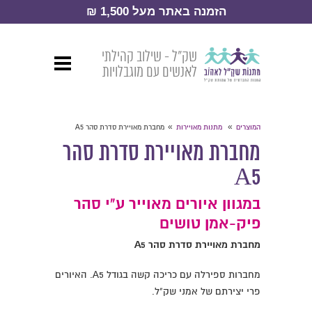
הזמנה באתר מעל 1,500 ₪
שק״ל - שילוב קהילתי
לאנשים עם מוגבלויות
»
»
המוצרים
מתנות מאויירות
מחברת מאויירת סדרת סהר A5
מחברת מאויירת סדרת סהר
A5
במגוון איורים מאוייר ע"י סהר
פיק-אמן טושים
מחברת מאויירת סדרת סהר A5
מחברות ספירלה עם כריכה קשה בגודל A5. האיורים
פרי יצירתם של אמני שק"ל.