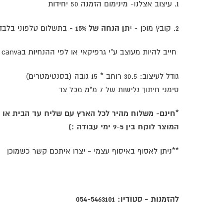
1. עיצוב אצלנו- מינימום הזמנה 50 יחידות
2. קובץ מוכן - י
תן הנחה של 15% -
בתשלום טלפוני בלבד
חייב להיות מעוצב ע"י גרפיקאי או לפי ההנחיות בcanva
גודל לעיצוב: 30.5 רוחב * 15 גובה (בסנטימטרים)
סימני חיתוך גלישות של 7 מ"מ מכל צד
*חינם- משלוח מהיר לכל הארץ עם שליח עד הבית או 
המוצר לוקח בין 9-5 ימי עבודה :)
**ניתן לאסוף באיסוף עצמי - יצרו איתכם קשר כשמוכן
להזמנות - סטודיו: 054-5463101