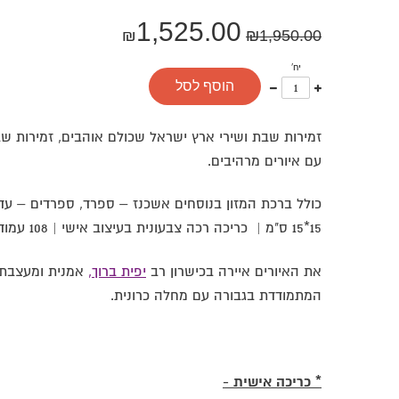
1,525.00
₪
₪
1,950.00
יח'
עוד
פחות
הוסף לסל
אחד
אחד
זמירות שבת ושירי ארץ ישראל שכולם אוהבים, זמירות ש
עם איורים מרהיבים.
כולל ברכת המזון בנוסחים אשכנז – ספרד, ספרדים – עדות
15*15 ס"מ | כריכה רכה צבעונית בעיצוב אישי | 108 עמודי צבע מרהיבים
את האיורים איירה בכישרון רב
יפית ברוך,
אמנית ומעצבת 
המתמודדת בגבורה עם מחלה כרונית.
* כריכה אישית -