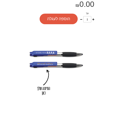
0.00
₪
יח'
עוד
פחות
הוספה לעגלה
אחד
אחד