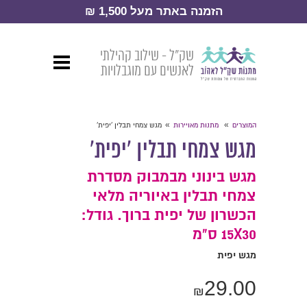
הזמנה באתר מעל 1,500 ₪
שק״ל - שילוב קהילתי
לאנשים עם מוגבלויות
»
»
המוצרים
מתנות מאויירות
מגש צמחי תבלין 'יפית'
מגש צמחי תבלין 'יפית'
מגש בינוני מבמבוק מסדרת
צמחי תבלין באיוריה מלאי
הכשרון של יפית ברוך. גודל:
15X30 ס"מ
מגש יפית
29.00
₪