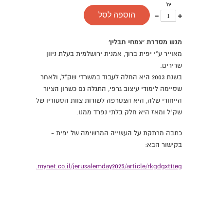
יח'
עוד
פחות
הוספה לסל
אחד
אחד
מגש מסדרת 'צמחי תבלין'
מאוייר ע"י יפית ברוך, אמנית ירושלמית בעלת ניוון
שרירים.
בשנת 2003 היא החלה לעבוד במשרדי שק"ל, ולאחר
שסיימה לימודי עיצוב גרפי, התגלה גם כשרון הציור
הייחודי שלה, היא הצטרפה לשורות צוות הסטודיו של
שק"ל ומאז היא חלק בלתי נפרד ממנו.
כתבה מרתקת על העשייה המרשימה של יפית -
בקישור הבא:
://jerusalem.mynet.co.il/jerusalemday2025/article/rkgdgxt11eg