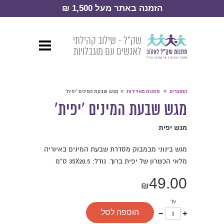
הזמנה באתר מעל 1,500 ₪
שק״ל - שילוב קהילתי
לאנשים עם מוגבלויות
»
»
המוצרים
מתנות מאויירות
מגש שבעת המינים 'יפית'
מגש שבעת המינים 'יפית'
מגש יפית
מגש בינוני מבמבוק מסדרת שבעת המינים באיוריה
מלאי הכשרון של יפית ברוך. גודל: 35X20.5 ס"מ
49.00
₪
יח'
עוד
פחות
הוספה לסל
אחד
אחד