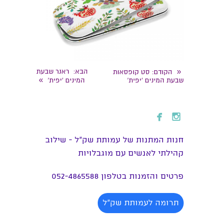
«
הבא
: ראנר שבעת
הקודם
: סט קופסאות
»
שבעת המינים 'יפית'
המינים 'יפית'


חנות המתנות של עמותת שק״ל - שילוב
קהילתי לאנשים עם מוגבלויות
פרטים והזמנות בטלפון 052-4865588
תרומה לעמותת שק"ל