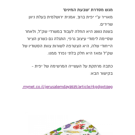
מגש מסדרת 'שבעת המינים'
מאוייר ע"י יפית ברוך, אמנית ירושלמית בעלת ניוון
שרירים.
בשנת 2003 היא החלה לעבוד במשרדי שק"ל, ולאחר
שסיימה לימודי עיצוב גרפי, התגלה גם כשרון הציור
הייחודי שלה, היא הצטרפה לשורות צוות הסטודיו של
שק"ל ומאז היא חלק בלתי נפרד ממנו.
כתבה מרתקת על העשייה המרשימה של יפית -
בקישור הבא:
://jerusalem.mynet.co.il/jerusalemday2025/article/rkgdgxt11eg