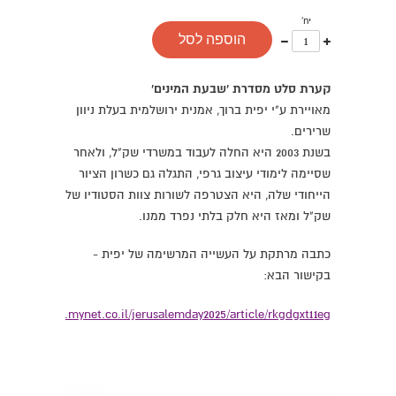
יח'
עוד
פחות
הוספה לסל
אחד
אחד
קערת סלט מסדרת 'שבעת המינים'
מאויירת ע"י יפית ברוך, אמנית ירושלמית בעלת ניוון
שרירים.
בשנת 2003 היא החלה לעבוד במשרדי שק"ל, ולאחר
שסיימה לימודי עיצוב גרפי, התגלה גם כשרון הציור
הייחודי שלה, היא הצטרפה לשורות צוות הסטודיו של
שק"ל ומאז היא חלק בלתי נפרד ממנו.
כתבה מרתקת על העשייה המרשימה של יפית -
בקישור הבא:
://jerusalem.mynet.co.il/jerusalemday2025/article/rkgdgxt11eg