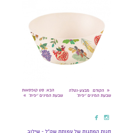
«
הבא
: סט קופסאות
הקודם
: מבצע-נטלה
»
שבעת המינים 'יפית'
שבעת המינים 'יפית'


חנות המתנות של עמותת שק״ל - שילוב