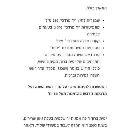
המארז כולל:
שמן זית לחיץ "יד מרדכי" 280 מ"ל
קונפיטורות "יד מרדכי" 340 ג' בטעמים
לבחירה
קערה גדולה מסדרת "יפית"
סט כפות הגשה מסדרת "יפית"
סדר ראש השנה מהודר עם איוריה
המרהיבים של יפית ברוך, במיתוג אישי,
כולל: קידוש בנוסח אשכנז וספרד, סדר ראש
השנה, זמירות וברכות.
•
אפשרות ל
מיתוג אישי על סדר ראש השנה ועל
מדבקת הדבש בהזמנות מעל 50 יח'
יפית ברוך הינה אמנית ירושלמית בעלת ניוון שרירים.
בשנת 2003 היא החלה לעבוד במשרדי שק"ל, ולאחר