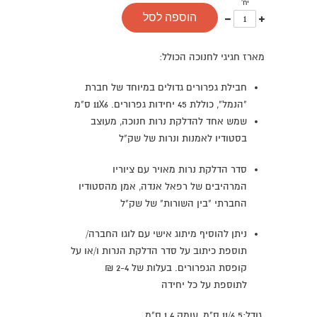
יח'
עוד
פחות
הוספה לסל
אחד
אחד
מארז חגיגי לחנוכה הכולל:
חבילת גפרורים גדולים במיוחד של חברת
"הנמל", כוללת 45 יחידות גפרורים. 11X6 ס"מ
שמש אחד להדלקת נרות חנוכה, מעוצב
בסטודיו לאמנות ונרות של שק"ל
סדר הדלקת נרות מאויר עם ציוריו
המרהיבים של רפאל אנדה, אמן מהסטודיו
החברתי "בין השורות" של שק"ל
ניתן להוסיף מיתוג אישי עם לוגו החברה/
תוספת כיתוב על סדר הדלקת הנרות ו/או על
קופסת הגפרורים. בעלות של 2-4 ₪
לתוספת על כל יחידה
גודל:11/6.5 ס"מ, עומק 1.4 ס"מ.