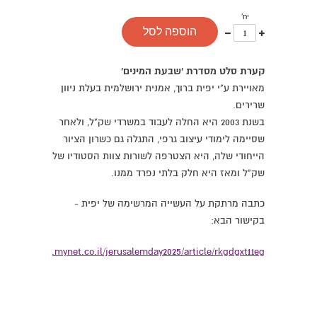
יח'
עוד
פחות
הוספה לסל
אחד
אחד
קערת סלט מסדרת 'שבעת המינים'
מאויירת ע"י יפית ברוך, אמנית ירושלמית בעלת ניוון
שרירים.
בשנת 2003 היא החלה לעבוד במשרדי שק"ל, ולאחר
שסיימה לימודי עיצוב גרפי, התגלה גם כשרון הציור
הייחודי שלה, היא הצטרפה לשורות צוות הסטודיו של
שק"ל ומאז היא חלק בלתי נפרד ממנו.
כתבה מרתקת על העשייה המרשימה של יפית -
בקישור הבא:
://jerusalem.mynet.co.il/jerusalemday2025/article/rkgdgxt11eg