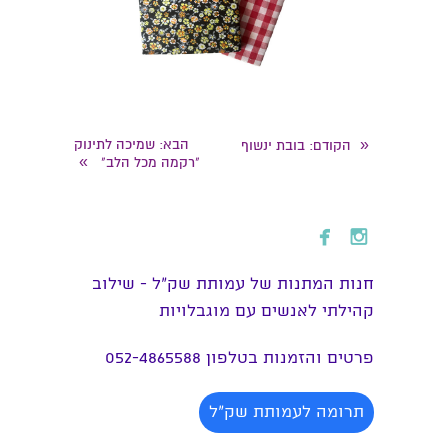
«
הבא
: שמיכה לתינוק
הקודם
: בובת ינשוף
»
"רקמה מכל הלב"


חנות המתנות של עמותת שק״ל - שילוב
קהילתי לאנשים עם מוגבלויות
פרטים והזמנות בטלפון 052-4865588
תרומה לעמותת שק"ל